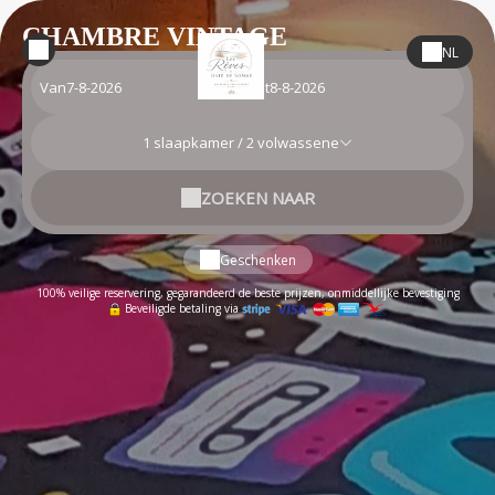
CHAMBRE VINTAGE
NL
Van
tot
1
slaapkamer /
2
volwassene
ZOEKEN NAAR
Geschenken
100% veilige reservering, gegarandeerd de beste prijzen, onmiddellijke bevestiging
Beveiligde betaling via