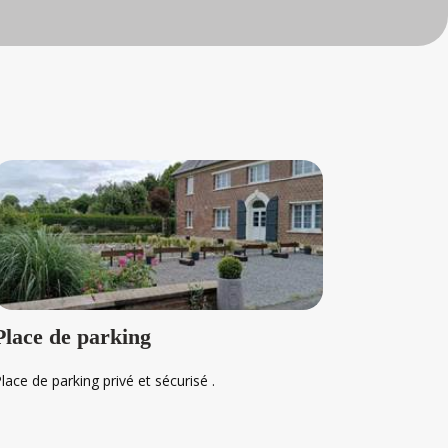
Place de parking
Garag
lace de parking privé et sécurisé .
Réserve
dans le
notre pr
Accès fa