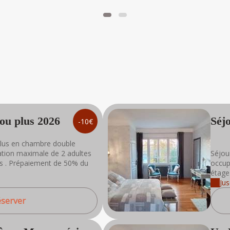
et un coin détente avec infusions .
Il est ouvert de 10h à 21h .sur réservation
préalable .
Nous fournissons (en prêt ) les peignoirs ,
serviettes et chaussons .
*Champagne en supplément .
Le Spa est réservée aux personnes majeures .
Le port du maillot de bain et la douche avant
utilisation du Spa sont obligatoires .
L'espace détente est sous vidéosurveillance afin
d'éviter les comportements inappropriés .
Toute dégradation du matériel ( prix du matériel)
 ou plus 2026
-10€
ou de l'eau du spa sera facturée
( vidange , nettoyage , remplissage et chauffe =
24h de travail et de perte d'activité = 100 euros ) .
plus en chambre double
Par mesure d'hygiène il est interdit de manger ou
tion maximale de 2 adultes
Séjou
boire dans le spa ( dans l'eau ) .
lus . Prépaiement de 50% du
occup
Les personnes souffrant de problèmes de peau (
étage 
ex : psoriasis , coups de soleil qui pèlent etc ) sont
Ju
priées de ne
pas utiliser le spa ( pour leur propre santé ainsi que
server
pour maintenir la qualité de l'eau ) .
Les personnes souffrant de pathologies sont
priées de demander un avis médical avant