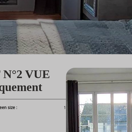
 N°2 VUE
quement
een size :
1