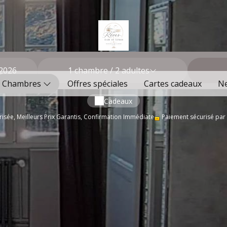
1
chambre /
2
adultes
Chambres
Offres spéciales
Cartes cadeaux
N
Cadeaux
isée, Meilleurs Prix Garantis, Confirmation Immédiate
Paiement sécurisé par