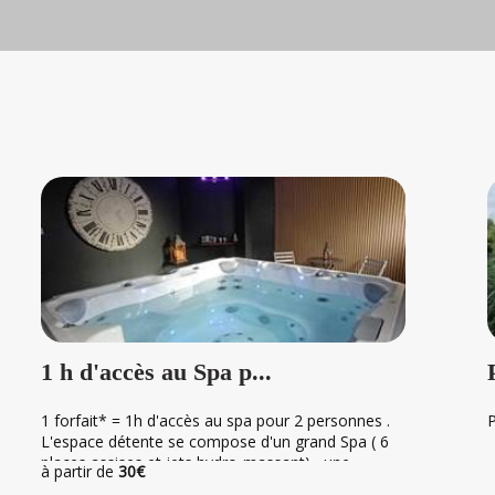
1 h d'accès au Spa p...
1 forfait* = 1h d'accès au spa pour 2 personnes .
P
L'espace détente se compose d'un grand Spa ( 6
places assises et jets hydro-massant) , une
à partir de
30€
douche à l'italienne ,