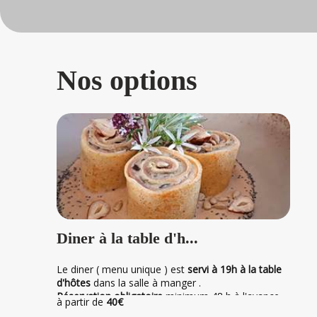
Nos options
Diner à la table d'h...
Le diner ( menu unique ) est
servi à 19h à la table
d'hôtes
dans la salle à manger .
Réservation obligatoire
minimum 48 h à l'avance .
à partir de
40€
Le repas se compose d'un apéritif , d'une entrée ,