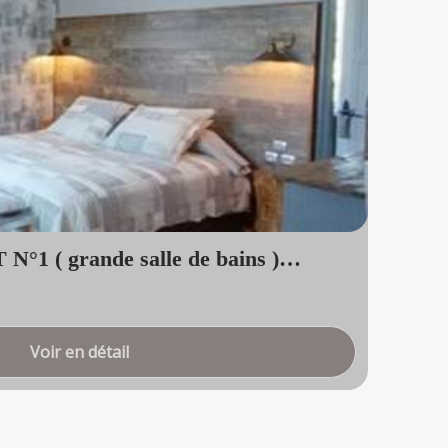
1 ( grande salle de bains )
Cha
Ca
à part
Voir en détail