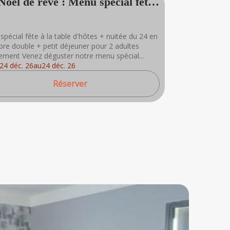
Noël de rêve : Menu spécial fête
uitée du 24 + pdj
spécial fête à la table d'hôtes + nuitée du 24 en
re double + petit déjeuner pour 2 adultes
ement Venez déguster notre menu spécial...
24 déc. 26
au
24 déc. 26
Réserver