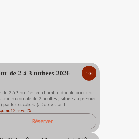
Séjour de 2 à 3 nuitées 2026
-10€
r de 2 à 3 nuitées en chambre double pour une
ation maximale de 2 adultes , située au premier
( par les escaliers ). Dotée d'un li...
squ'au
12 nov. 26
Réserver