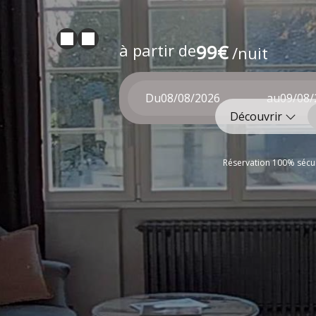
à partir de
99€
/nuit
Du
au
Découvrir
Réservation 100% sécur