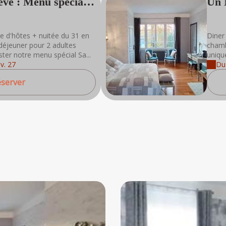
êve : Menu spécial
Un 
utilisation .
31 + pdj
+ n
L'établissement décline toute responsabilité en cas
de problèmes de santé pendant ou après
ble d'hôtes + nuitée du 31 en
Diner 
l'utilisation du spa .
déjeuner pour 2 adultes
chamb
Le port du burkini n'est pas autorisé .
er notre menu spécial Sa...
uniqu
Nous déclinons toute responsabilité concernant
v. 27
Du
l'utilisation de téléphones portables dans le spa (
risque d'immersion ) .
server