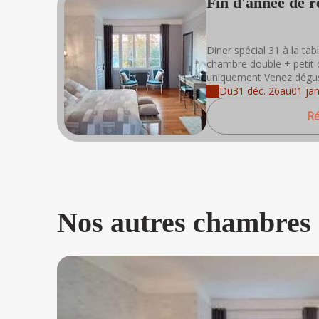
Fin d'année de r
fête + nuitée du 
Diner spécial 31 à la ta
chambre double + petit 
uniquement Venez dégust
Du
31 déc. 26
au
01 jan
Ré
Nos autres chambres