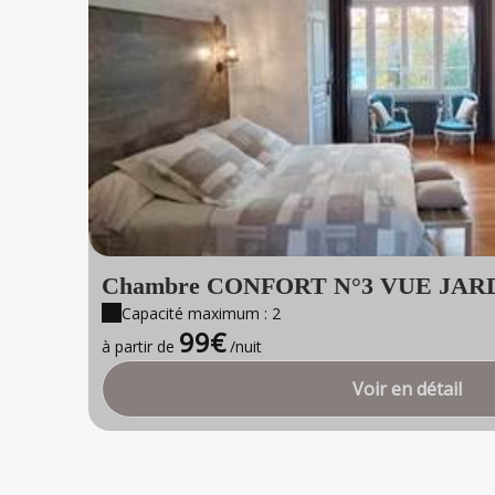
Chambre CONFORT N°3 VUE JARD
Capacité maximum : 2
Uniquement
99€
à partir de
/nuit
Voir en détail