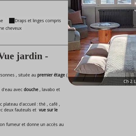
he
Draps et linges compris
he cheveux
e jardin -
sonnes , située au
premier étage
(
Ch 2 
le d'eau avec
douche
, lavabo et
plateau d'accueil : thé , café ,
vec deux fauteuils et
vue sur le
non fumeur et donne un accès au