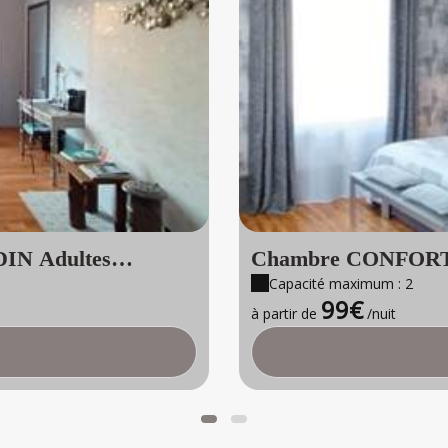
IN Adultes
Chambre CONFORT N°
Capacité maximum : 2
Adultes Uniquement
99€
à partir de
/nuit