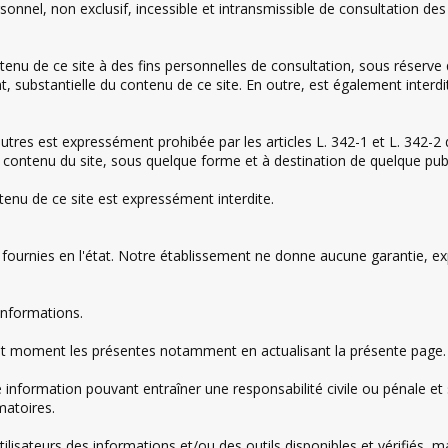
rsonnel, non exclusif, incessible et intransmissible de consultation d
ontenu de ce site à des fins personnelles de consultation, sous réserve
 substantielle du contenu de ce site. En outre, est également interdite
autres est expressément prohibée par les articles L. 342-1 et L. 342-2 
 contenu du site, sous quelque forme et à destination de quelque publ
ntenu de ce site est expressément interdite.
fournies en l'état. Notre établissement ne donne aucune garantie, exp
 informations.
out moment les présentes notamment en actualisant la présente page.
 information pouvant entraîner une responsabilité civile ou pénale et s
matoires.
lisateurs des informations et/ou des outils disponibles et vérifiés, m