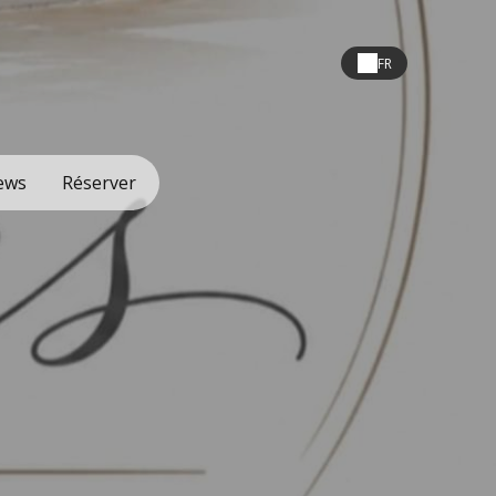
FR
ews
Réserver