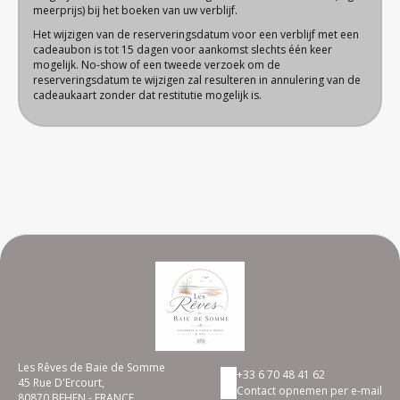
meerprijs) bij het boeken van uw verblijf.
Het wijzigen van de reserveringsdatum voor een verblijf met een
cadeaubon is tot 15 dagen voor aankomst slechts één keer
mogelijk. No-show of een tweede verzoek om de
reserveringsdatum te wijzigen zal resulteren in annulering van de
cadeaukaart zonder dat restitutie mogelijk is.
Les Rêves de Baie de Somme
+33 6 70 48 41 62
45 Rue D'Ercourt,
Contact opnemen per e-mail
80870 BEHEN - FRANCE