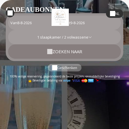
CADEAUBONNEN
NL
Van
tot
1
slaapkamer /
2
volwassene
ZOEKEN NAAR
Geschenken
100% veilige reservering, gegarandeerd de beste prijzen, onmiddellijke bevestiging
Beveiligde betaling via